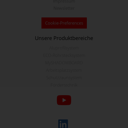
Impressum
Newsletter
Cookie-Preferences
Unsere Produktbereiche
Aluprofilsystem
ECO-Rohrstecksystem
MySHADOWBOARD
Arbeitsplatzsystem
Schutzzaunsystem
Fördertechnik