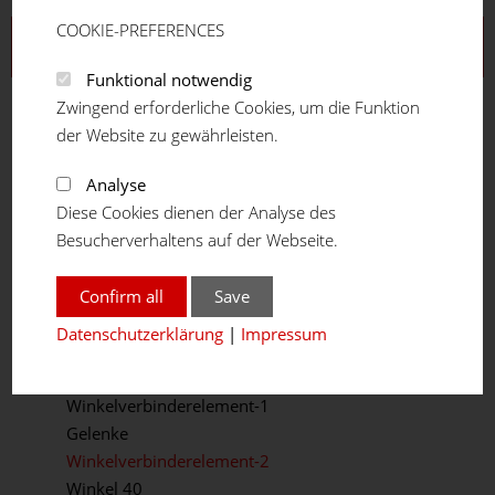
COOKIE-PREFERENCES
Aluprofilsystem
Funktional notwendig
Profilreihe 16
Zwingend erforderliche Cookies, um die Funktion
Profilreihe 20
der Website zu gewährleisten.
Profilreihe 30
Profilreihe 40
Analyse
Profilreihe 45
Diese Cookies dienen der Analyse des
Profilreihe 50
Besucherverhaltens auf der Webseite.
Teleskopprofil
Winkelprofil
Confirm all
Save
Verbindungselemente
Datenschutzerklärung
|
Impressum
Winkel / Gelenke
Winkelkonsole
Winkelverbinderelement-1
Gelenke
Winkelverbinderelement-2
Winkel 40