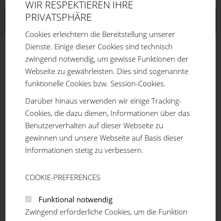
WIR RESPEKTIEREN IHRE
PRIVATSPHÄRE
Aluprofilsystem
Cookies erleichtern die Bereitstellung unserer
Profilreihe 16
Dienste. Einige dieser Cookies sind technisch
Profilreihe 20
zwingend notwendig, um gewisse Funktionen der
Profilreihe 30
Webseite zu gewährleisten. Dies sind sogenannte
Profilreihe 40
funktionelle Cookies bzw. Session-Cookies.
Profilreihe 45
Darüber hinaus verwenden wir einige Tracking-
Profilreihe 50
Cookies, die dazu dienen, Informationen über das
Teleskopprofil
Benutzerverhalten auf dieser Webseite zu
Winkelprofil
gewinnen und unsere Webseite auf Basis dieser
Verbindungselemente
Informationen stetig zu verbessern.
Winkel / Gelenke
Bodenelemente
COOKIE-PREFERENCES
Räder und Rollen
Zubehör
Funktional notwendig
Flächenelemente
Zwingend erforderliche Cookies, um die Funktion
Türen und Türelemente