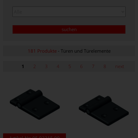
181 Produkte
- Türen und Türelemente
1
2
3
4
5
6
7
8
next
Artikel-Nr:
05.02315.00