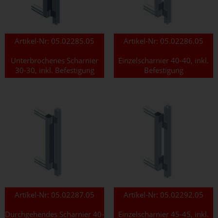
Artikel-Nr:
05.02285.05
Artikel-Nr:
05.02286.05
Unterbrochenes Scharnier
Einzelscharnier 40-40, inkl.
30-30, inkl. Befestigung
Befestigung
Artikel-Nr:
05.02287.05
Artikel-Nr:
05.02292.05
Durchgehendes Scharnier 40-
Einzelscharnier 45-45, inkl.