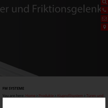
FM
SYSTEME
You are here:
Home
Produkte
Aluprofilsystem
Türen und
Türelemente