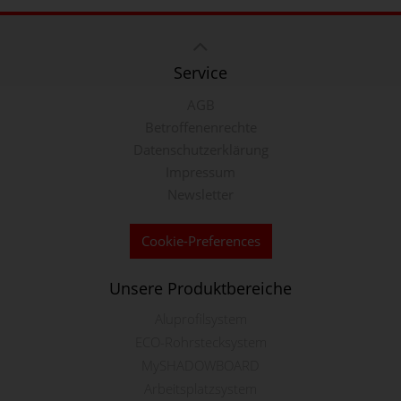
Service
AGB
Betroffenenrechte
Datenschutzerklärung
Impressum
Newsletter
Cookie-Preferences
Unsere Produktbereiche
Aluprofilsystem
ECO-Rohrstecksystem
MySHADOWBOARD
Arbeitsplatzsystem