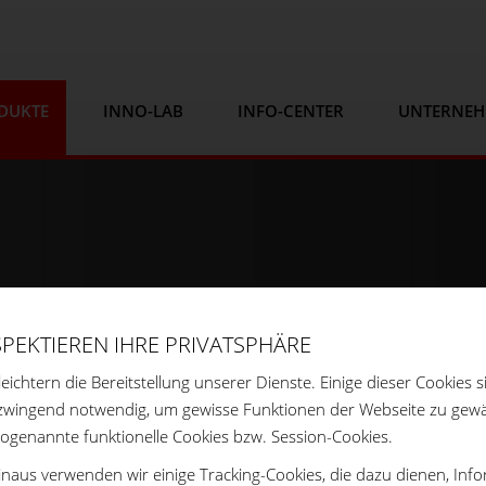
DUKTE
INNO-LAB
INFO-CENTER
UNTERNE
SPEKTIEREN IHRE PRIVATSPHÄRE
leichtern die Bereitstellung unserer Dienste. Einige dieser Cookies s
zwingend notwendig, um gewisse Funktionen der Webseite zu gewä
sogenannte funktionelle Cookies bzw. Session-Cookies.
naus verwenden wir einige Tracking-Cookies, die dazu dienen, Inf