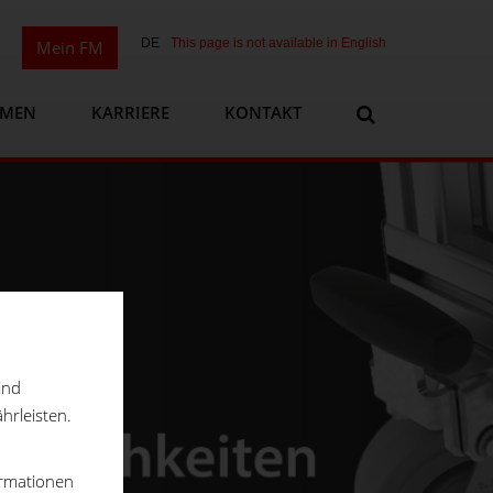
DE
This page is not available in English
Mein FM
HMEN
KARRIERE
KONTAKT
ind
hrleisten.
ormationen