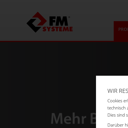
PRO
WIR RE
Cookies er
technisch 
Dies sind 
Darüber hi