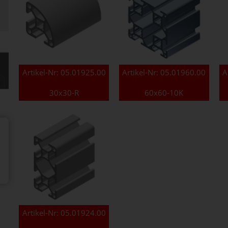
Artikel-Nr:
05.01925.00
Artikel-Nr:
05.01960.00
A
30x30-R
60x60-10K
Artikel-Nr:
05.01924.00