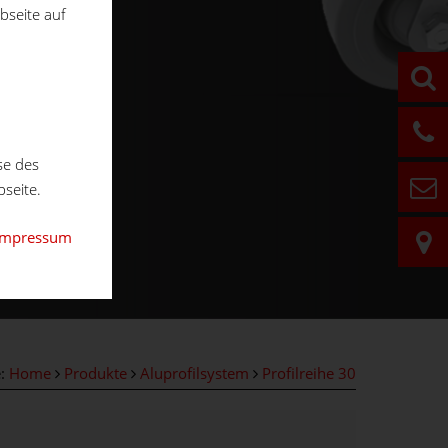
bseite auf
se des
seite.
Impressum
e:
Home
Produkte
Aluprofilsystem
Profilreihe 30