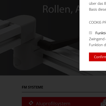
über das B
Basis dies
COOKIE-P
Funkti
Zwingend e
Funktion d
Confirm
FM
SYSTEME
Aluprofilsystem