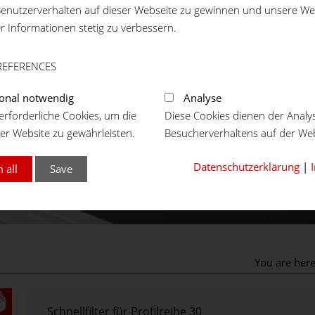
enutzerverhalten auf dieser Webseite zu gewinnen und unsere We
er Informationen stetig zu verbessern.
REFERENCES
onal notwendig
Analyse
rforderliche Cookies, um die
Diese Cookies dienen der Analy
er Website zu gewährleisten.
Besucherverhaltens auf der Web
Datenschutzerklärung
|
 all
Save
You are her
Schnellfilter für Profilreihe 30