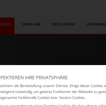
DUKTE
INNO-LAB
INFO-CENTER
UNTERNE
SPEKTIEREN IHRE PRIVATSPHÄRE
leichtern die Bereitstellung unserer Dienste. Einige dieser Cookies s
zwingend notwendig, um gewisse Funktionen der Webseite zu gewä
sogenannte funktionelle Cookies bzw. Session-Cookies.
naus verwenden wir einige Tracking-Cookies, die dazu dienen, Inf