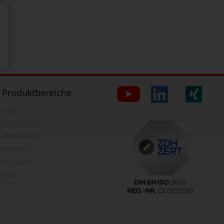
 Produktbereiche
lsystem
rstecksystem
OWBOARD
latzsystem
aunsystem
chnik