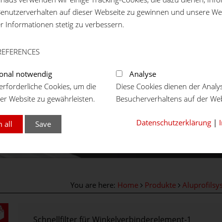
enutzerverhalten auf dieser Webseite zu gewinnen und unsere We
er Informationen stetig zu verbessern.
REFERENCES
onal notwendig
Analyse
rforderliche Cookies, um die
Diese Cookies dienen der Analy
er Website zu gewährleisten.
Besucherverhaltens auf der Web
Datenschutzerklärung
|
 all
Save
You are here:
Home
Produkte
Aluprofilsy
Schnellfilter für Winkelverbinderelement-1