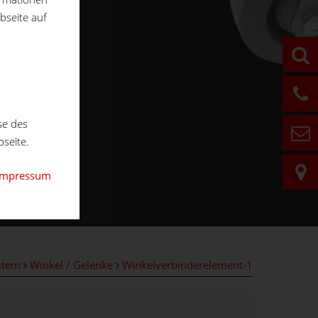
bseite auf
se des
seite.
Impressum
stem
Winkel / Gelenke
Winkelverbinderelement-1