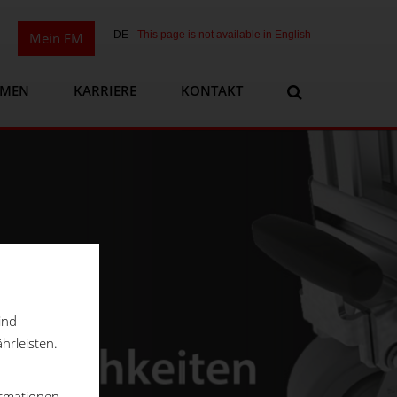
DE
This page is not available in English
Mein FM
HMEN
KARRIERE
KONTAKT
ind
hrleisten.
ormationen