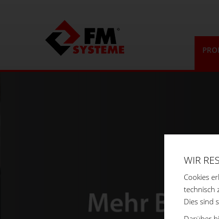
PRO
WIR RE
Cookies er
technisch 
Dies sind 
Darüber hi