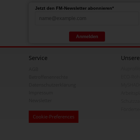
Jetzt den FM-Newsletter abonnieren*
Anmelden
Service
Unsere
Aluprofi
AGB
ECO-Roh
Betroffenenrechte
Datenschutzerklärung
MySHAD
Impressum
Arbeitsp
Newsletter
Schutzz
Förderte
Cookie-Preferences