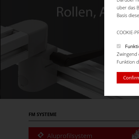
über das B
Basis dies
COOKIE-P
Funkti
Zwingend e
Funktion d
Confirm
FM
SYSTEME
Aluprofilsystem