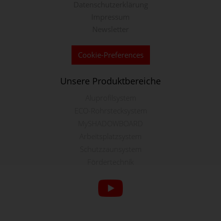
Datenschutzerklärung
Impressum
Newsletter
Cookie-Preferences
Unsere Produktbereiche
Aluprofilsystem
ECO-Rohrstecksystem
MySHADOWBOARD
Arbeitsplatzsystem
Schutzzaunsystem
Fördertechnik