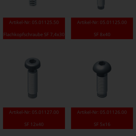
Artikel-Nr:
05.01125.50
Artikel-Nr:
05.01125.00
Flachkopfschraube SF 7,4x30
SF 8x40
Artikel-Nr:
05.01127.00
Artikel-Nr:
05.01126.00
SF 12x40
SF 5x16