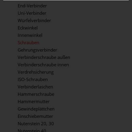
End-Verbinder
Uni-Verbinder
Würfelverbinder
Eckwinkel
Innenwinkel
Schrauben
Gehrungsverbinder
Verbinderschraube außen
Verbinderschraube innen
Verdrehsicherung
ISO-Schrauben
Verbinderlaschen
Hammerschraube
Hammermutter
Gewindeplättchen
Einschiebemutter
Nutenstein 20, 30
Nutenstein 40