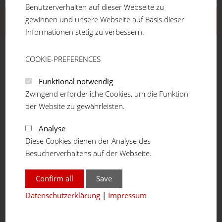
Benutzerverhalten auf dieser Webseite zu
gewinnen und unsere Webseite auf Basis dieser
Aluprofilsystem
Informationen stetig zu verbessern.
Profilreihe 16
Profilreihe 20
COOKIE-PREFERENCES
Profilreihe 30
Profilreihe 40
Funktional notwendig
Profilreihe 45
Zwingend erforderliche Cookies, um die Funktion
Profilreihe 50
der Website zu gewährleisten.
Teleskopprofil
Analyse
Winkelprofil
Diese Cookies dienen der Analyse des
Verbindungselemente
Besucherverhaltens auf der Webseite.
Grundverbinder
Automatik Grundverbinder
Confirm all
Save
Hülsenverbinder
Stoßverbinder (HVS)
Datenschutzerklärung
|
Impressum
Bolzenverbinder
Plattenverbinder