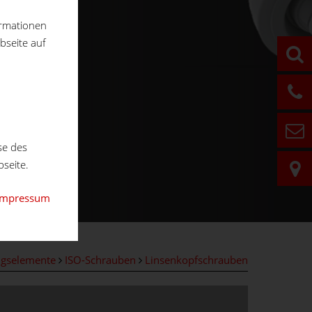
ormationen
bseite auf
se des
seite.
Impressum
ngselemente
ISO-Schrauben
Linsenkopfschrauben