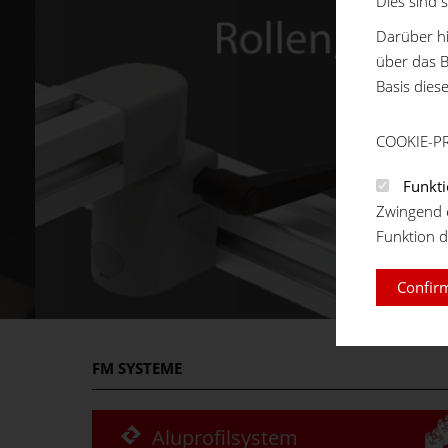
Dies sind 
Darüber hi
über das B
Basis dies
COOKIE-P
Funkti
Zwingend e
Funktion d
Confirm
FM
SYSTEME
Aluprofilsystem