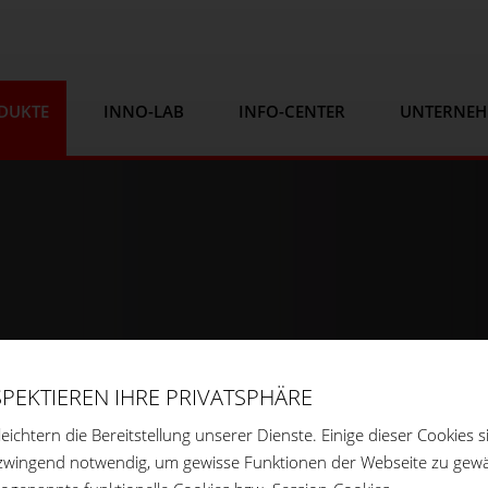
DUKTE
INNO-LAB
INFO-CENTER
UNTERNE
SPEKTIEREN IHRE PRIVATSPHÄRE
leichtern die Bereitstellung unserer Dienste. Einige dieser Cookies s
zwingend notwendig, um gewisse Funktionen der Webseite zu gewä