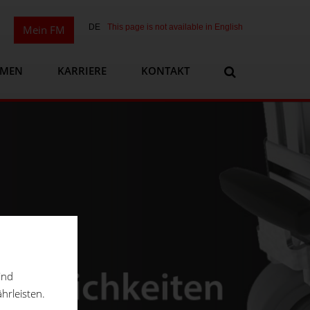
DE
This page is not available in English
Mein FM
HMEN
KARRIERE
KONTAKT
ind
hrleisten.