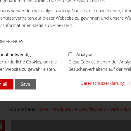
sogenannte funktionelle Cookies bzw. Session-Cookies.
naus verwenden wir einige Tracking-Cookies, die dazu dienen, Inf
enutzerverhalten auf dieser Webseite zu gewinnen und unsere We
er Informationen stetig zu verbessern.
REFERENCES
onal notwendig
Analyse
rforderliche Cookies, um die
Diese Cookies dienen der Analy
er Website zu gewährleisten.
Besucherverhaltens auf der Web
Datenschutzerklärung
|
 all
Save
You are here:
Home
Produkte
Aluprofilsystem
Verbindu