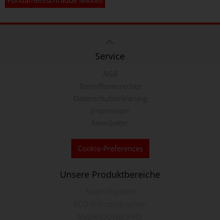
Service
AGB
Betroffenenrechte
Datenschutzerklärung
Impressum
Newsletter
Cookie-Preferences
Unsere Produktbereiche
Aluprofilsystem
ECO-Rohrstecksystem
MySHADOWBOARD