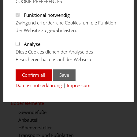
COOKIE-PREFERENCES
Aluprofilsystem
Funktional notwendig
Zwingend erforderliche Cookies, um die Funktion
Profilreihe 16
der Website zu gewährleisten.
Profilreihe 20
Profilreihe 30
Analyse
Profilreihe 40
Diese Cookies dienen der Analyse des
Profilreihe 45
Besucherverhaltens auf der Webseite.
Profilreihe 50
Teleskopprofil
Confirm all
Save
Winkelprofil
Datenschutzerklärung
|
Impressum
Verbindungselemente
Winkel / Gelenke
Bodenelemente
Gewindefüße
Anbauteil
Höhenversteller
Transport- und Fußplatten