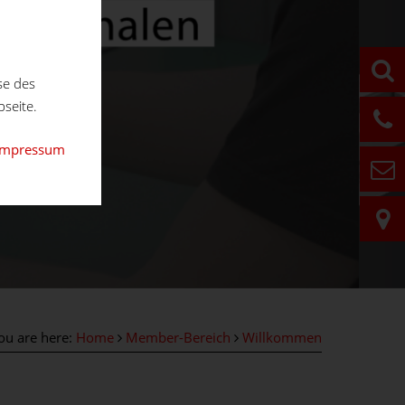
se des
seite.
Impressum
ou are here:
Home
Member-Bereich
Willkommen