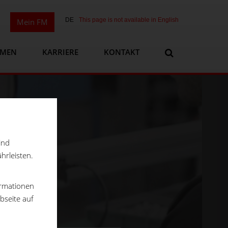
DE
This page is not available in English
Mein FM
HMEN
KARRIERE
KONTAKT
ind
hrleisten.
ormationen
bseite auf