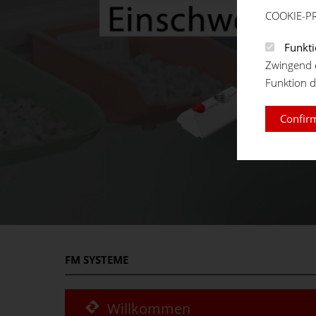
COOKIE-P
Funkti
Zwingend e
Funktion d
Confirm
FM
SYSTEME
Willkommen