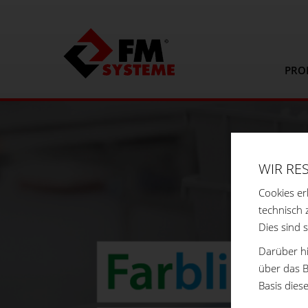
PRO
WIR RE
Cookies er
technisch 
Dies sind 
Darüber hi
über das B
Basis dies