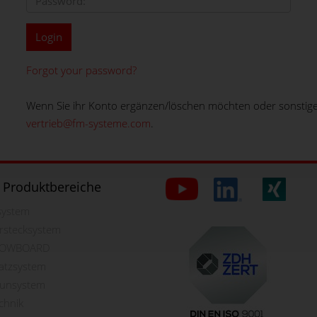
Login
Forgot your password?
Wenn Sie ihr Konto ergänzen/löschen möchten oder sonstige 
vertrieb@fm-systeme.com
.
 Produktbereiche
lsystem
rstecksystem
OWBOARD
latzsystem
aunsystem
chnik