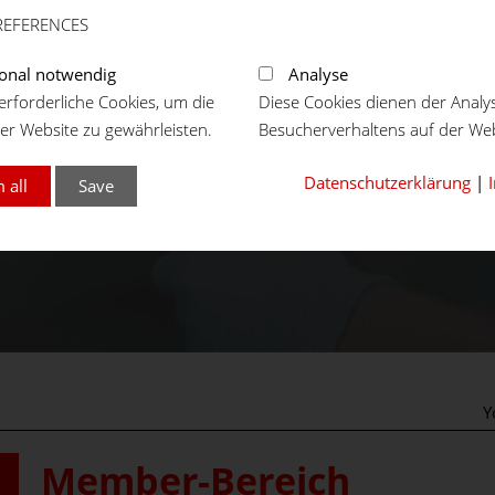
REFERENCES
onal notwendig
Analyse
rforderliche Cookies, um die
Diese Cookies dienen der Analy
er Website zu gewährleisten.
Besucherverhaltens auf der Web
Datenschutzerklärung
|
 all
Save
Y
Member-Bereich