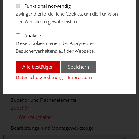
Funktional notwendig
Aluprofilsystem
Zwingend erforderliche Cookies, um die Funktion
der Website zu gewährleisten.
ECO-Rohrstecksystem
Analyse
Diese Cookies dienen der Analyse des
ECO-Rohr
Besucherverhaltens auf der Webseite.
Rohrverbinder
Kunststoffelemente
Alle bestätigen
Speichern
Rollenschienen
Rollenschienenverbinder
Datenschutzerklärung
|
Impressum
Füße und Räder
Wagenmodule
Zubehör und Flächenelemente
Zubehör
Werkzeughalter
Bearbeitungs- und Montagewerkzeuge