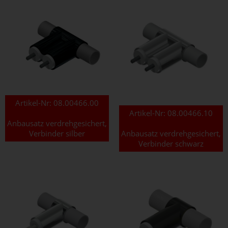
Artikel-Nr:
08.00466.00
Artikel-Nr:
08.00466.10
Anbausatz verdrehgesichert,
Verbinder silber
Anbausatz verdrehgesichert,
Verbinder schwarz