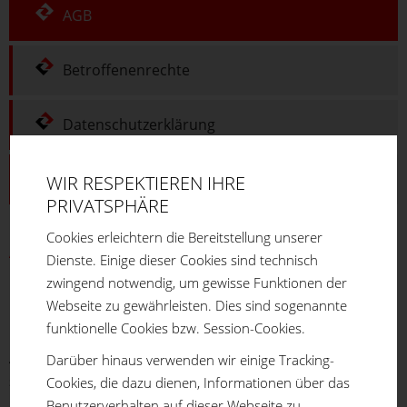
AGB
Betroffenenrechte
Datenschutzerklärung
Impressum
WIR RESPEKTIEREN IHRE
PRIVATSPHÄRE
Cookies erleichtern die Bereitstellung unserer
Allgemeine
Dienste. Einige dieser Cookies sind technisch
Geschäftsbedingungen
zwingend notwendig, um gewisse Funktionen der
Webseite zu gewährleisten. Dies sind sogenannte
I. Allgemeines
funktionelle Cookies bzw. Session-Cookies.
Allen Lieferungen und Leistungen liegen diesen Bedingungen
Darüber hinaus verwenden wir einige Tracking-
sowie etwaige gesonderte vertraglichen Vereinbarungen
Cookies, die dazu dienen, Informationen über das
zugrunde. Abweichende allgemeine Geschäftsbedingungen des
Benutzerverhalten auf dieser Webseite zu