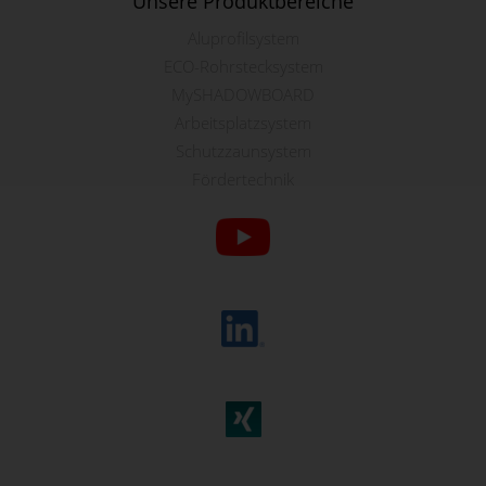
Unsere Produktbereiche
Aluprofilsystem
ECO-Rohrstecksystem
MySHADOWBOARD
Arbeitsplatzsystem
Schutzzaunsystem
Fördertechnik