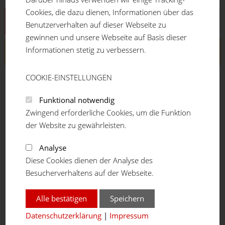
Cookies, die dazu dienen, Informationen über das
Aluprofilsystem
Benutzerverhalten auf dieser Webseite zu
gewinnen und unsere Webseite auf Basis dieser
Informationen stetig zu verbessern.
ECO-Rohrstecksystem
ECO-Rohr
COOKIE-EINSTELLUNGEN
Rohrverbinder
Kunststoffelemente
Funktional notwendig
Rollenschienen
Zwingend erforderliche Cookies, um die Funktion
Rollenschienenverbinder
der Website zu gewährleisten.
Füße und Räder
Analyse
Wagenmodule
Diese Cookies dienen der Analyse des
Zubehör und Flächenelemente
Besucherverhaltens auf der Webseite.
Zubehör
Bearbeitungs- und Montagewerkzeuge
Alle bestätigen
Speichern
Messen und Verbinden
Sägen und Entgraten
Datenschutzerklärung
|
Impressum