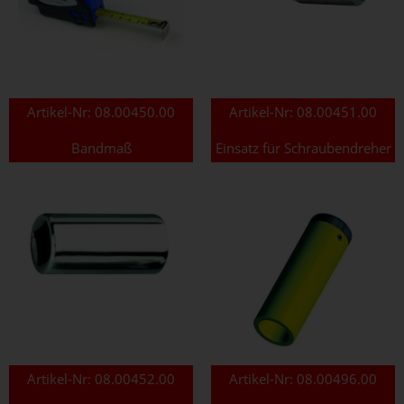
Artikel-Nr:
08.00450.00
Artikel-Nr:
08.00451.00
Bandmaß
Einsatz für Schraubendreher
Artikel-Nr:
08.00452.00
Artikel-Nr:
08.00496.00