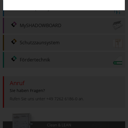
Arbeitsplatzsystem
MySHADOWBOARD
Schutzzaunsystem
Fördertechnik
Anruf
Sie haben Fragen?
Rufen Sie uns unter +49 7262 6186-0 an.