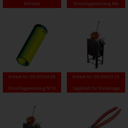
Bithalter
Einschlagwerkzeug M6
Artikel-Nr:
08.00544.00
Artikel-Nr:
08.00453.10
Einschlagwerkzeug M10
Sägeblatt für Metallsäge