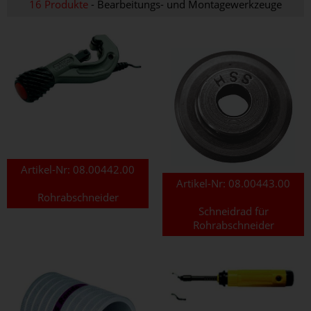
16 Produkte
- Bearbeitungs- und Montagewerkzeuge
Artikel-Nr:
08.00442.00
Artikel-Nr:
08.00443.00
Rohrabschneider
Schneidrad für
Rohrabschneider