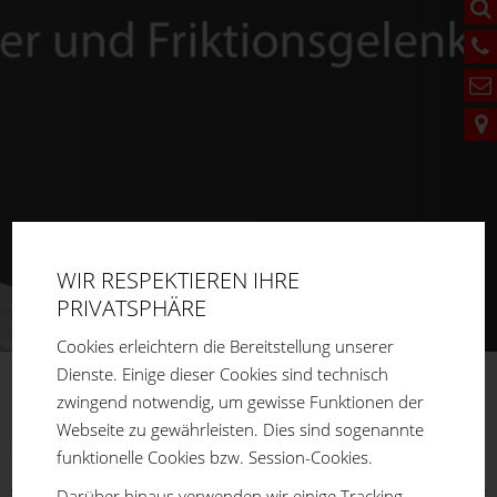
WIR RESPEKTIEREN IHRE
PRIVATSPHÄRE
Cookies erleichtern die Bereitstellung unserer
Dienste. Einige dieser Cookies sind technisch
zwingend notwendig, um gewisse Funktionen der
FM
SYSTEME
Webseite zu gewährleisten. Dies sind sogenannte
Sie sind hier:
Home
Produkte
ECO-Rohrstecksystem
funktionelle Cookies bzw. Session-Cookies.
Bearbeitungs- und Montagewerkzeuge
Darüber hinaus verwenden wir einige Tracking-