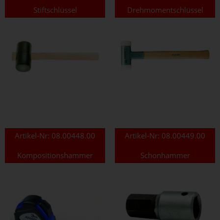
Stiftschlüssel
Drehmomentschlüssel
Artikel-Nr:
08.00448.00
Artikel-Nr:
08.00449.00
Kompositionshammer
Schonhammer