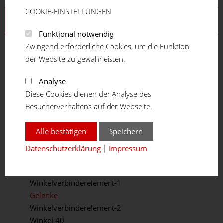
COOKIE-EINSTELLUNGEN
Aluprofilsystem
Funktional notwendig
Profilreihe 16
Zwingend erforderliche Cookies, um die Funktion
Profilreihe 20
der Website zu gewährleisten.
Profilreihe 30
Profilreihe 40
Analyse
Profilreihe 45
Diese Cookies dienen der Analyse des
Profilreihe 50
Besucherverhaltens auf der Webseite.
Teleskopprofil
Winkelprofil
Alle bestätigen
Speichern
Verbindungselemente
Datenschutzerklärung
|
Impressum
Winkel / Gelenke
Winkelkonsole
Winkelverbinderelement-1
Gelenke
Winkelverbinderelement-2
Winkel 40