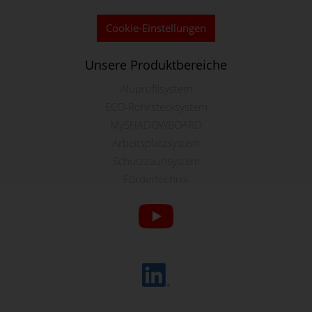
Cookie-Einstellungen
Unsere Produktbereiche
Aluprofilsystem
ECO-Rohrstecksystem
MySHADOWBOARD
Arbeitsplatzsystem
Schutzzaunsystem
Fördertechnik