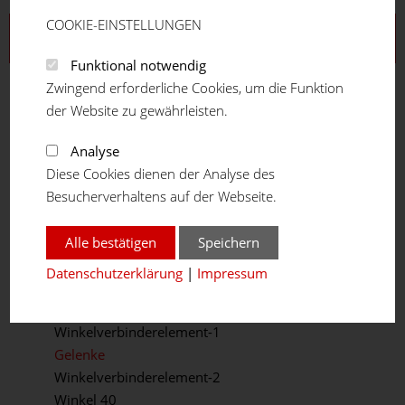
COOKIE-EINSTELLUNGEN
Aluprofilsystem
Funktional notwendig
Profilreihe 16
Zwingend erforderliche Cookies, um die Funktion
Profilreihe 20
der Website zu gewährleisten.
Profilreihe 30
Profilreihe 40
Analyse
Profilreihe 45
Diese Cookies dienen der Analyse des
Profilreihe 50
Besucherverhaltens auf der Webseite.
Teleskopprofil
Winkelprofil
Alle bestätigen
Speichern
Verbindungselemente
Datenschutzerklärung
|
Impressum
Winkel / Gelenke
Winkelkonsole
Winkelverbinderelement-1
Gelenke
Winkelverbinderelement-2
Winkel 40