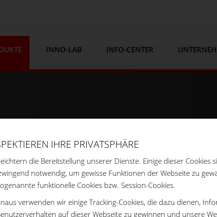
DUKTE
INNO-LAB
INFO-CENTER
UNTERNE
SPEKTIEREN IHRE PRIVATSPHÄRE
leichtern die Bereitstellung unserer Dienste. Einige dieser Cookies s
zwingend notwendig, um gewisse Funktionen der Webseite zu gewä
sogenannte funktionelle Cookies bzw. Session-Cookies.
naus verwenden wir einige Tracking-Cookies, die dazu dienen, Inf
enutzerverhalten auf dieser Webseite zu gewinnen und unsere We