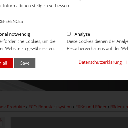
er Informationen stetig zu verbessern.
REFERENCES
onal notwendig
Analyse
rforderliche Cookies, um die
Diese Cookies dienen der Analy
er Website zu gewährleisten.
Besucherverhaltens auf der Web
Datenschutzerklärung
|
 all
Save
me
Produkte
ECO-Rohrstecksystem
Füße und Räder
Räder un