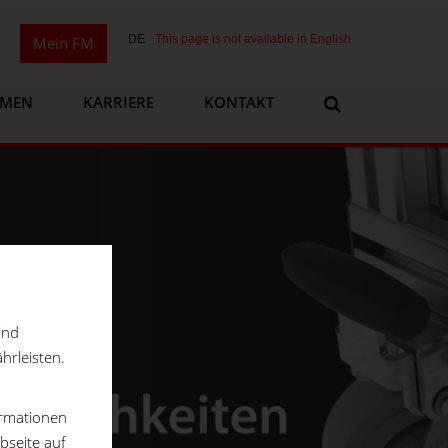
DE
This page is not available in English
Mein FM
HMEN
KARRIERE
KONTAKT
ind
hrleisten.
ormationen
bseite auf