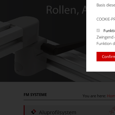
Basis dies
COOKIE-P
Funkti
Zwingend e
Funktion d
Confirm
FM
SYSTEME
You are here:
Ho
Aluprofilsystem