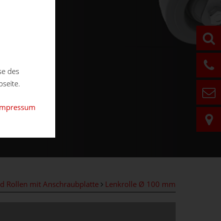
se des
seite.
Impressum
d Rollen mit Anschraubplatte
Lenkrolle Ø 100 mm