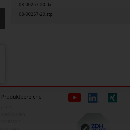
08-00257-20.dxf
08-00257-20.stp
 Produktbereiche
lsystem
rstecksystem
OWBOARD
latzsystem