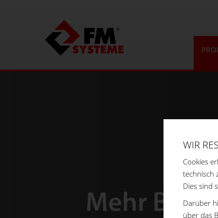
PRO
WIR RE
Cookies er
technisch 
Dies sind 
Darüber hi
über das B