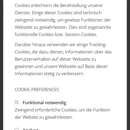
Cookies erleichtern die Bereitstellung unserer
Aluprofilsystem
Dienste. Einige dieser Cookies sind technisch
zwingend notwendig, um gewisse Funktionen der
Webseite zu gewährleisten. Dies sind sogenannte
ECO-Rohrstecksystem
funktionelle Cookies bzw. Session-Cookies.
ECO-Rohr
Darüber hinaus verwenden wir einige Tracking-
Rohrverbinder
Cookies, die dazu dienen, Informationen über das
Kunststoffelemente
Benutzerverhalten auf dieser Webseite zu
Rollenschienen
gewinnen und unsere Webseite auf Basis dieser
Rollenschienenverbinder
Informationen stetig zu verbessern.
Füße und Räder
Gewindefüße
COOKIE-PREFERENCES
Gewinde-Einpressbuchsen
Räder und Rollen mit Rückenloch
Funktional notwendig
Räder und Rollen mit Anschraubplatte
Zwingend erforderliche Cookies, um die Funktion
Wagenstopper
der Website zu gewährleisten.
Radbefestigungen
Analyse