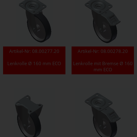
Artikel-Nr:
08.00277.20
Artikel-Nr:
08.00278.20
Lenkrolle Ø 160 mm ECO
Lenkrolle mit Bremse Ø 160
mm ECO