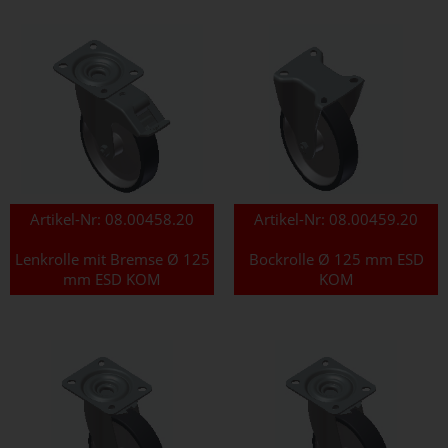
Artikel-Nr:
08.00458.20
Artikel-Nr:
08.00459.20
Lenkrolle mit Bremse Ø 125
Bockrolle Ø 125 mm ESD
mm ESD KOM
KOM