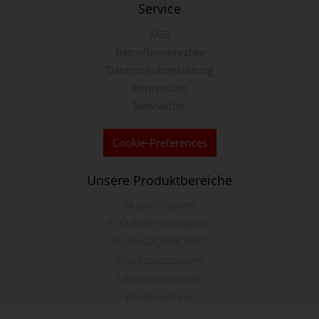
Service
AGB
Betroffenenrechte
Datenschutzerklärung
Impressum
Newsletter
Cookie-Preferences
Unsere Produktbereiche
Aluprofilsystem
ECO-Rohrstecksystem
MySHADOWBOARD
Arbeitsplatzsystem
Schutzzaunsystem
Fördertechnik