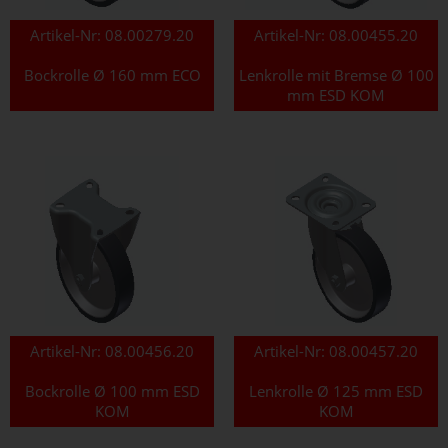
Artikel-Nr:
08.00279.20
Artikel-Nr:
08.00455.20
Bockrolle Ø 160 mm ECO
Lenkrolle mit Bremse Ø 100
mm ESD KOM
Artikel-Nr:
08.00456.20
Artikel-Nr:
08.00457.20
Bockrolle Ø 100 mm ESD
Lenkrolle Ø 125 mm ESD
KOM
KOM