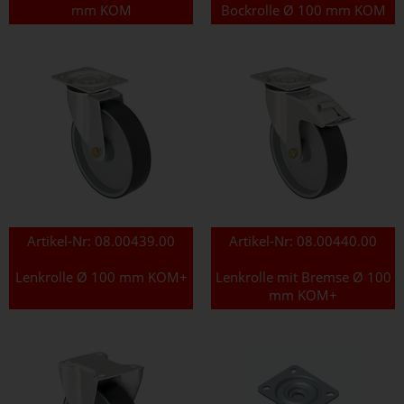
mm KOM
Bockrolle Ø 100 mm KOM
Artikel-Nr:
08.00439.00
Artikel-Nr:
08.00440.00
Lenkrolle Ø 100 mm KOM+
Lenkrolle mit Bremse Ø 100
mm KOM+