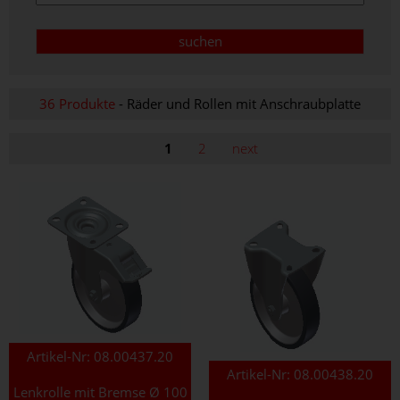
36 Produkte
- Räder und Rollen mit Anschraubplatte
1
2
next
Artikel-Nr:
08.00437.20
Artikel-Nr:
08.00438.20
Lenkrolle mit Bremse Ø 100