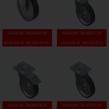
Artikel-Nr:
08.00441.00
Artikel-Nr:
08.00257.20
Bockrolle Ø 100 mm KOM+
Lenkrolle Ø 100 mm ECO
Artikel-Nr:
08.00258.20
Artikel-Nr:
08.00272.20