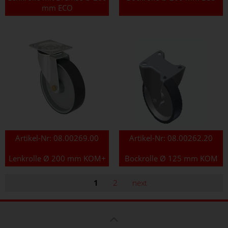
mm ECO
Artikel-Nr:
08.00269.00
Artikel-Nr:
08.00262.20
Lenkrolle Ø 200 mm KOM+
Bockrolle Ø 125 mm KOM
1
2
next