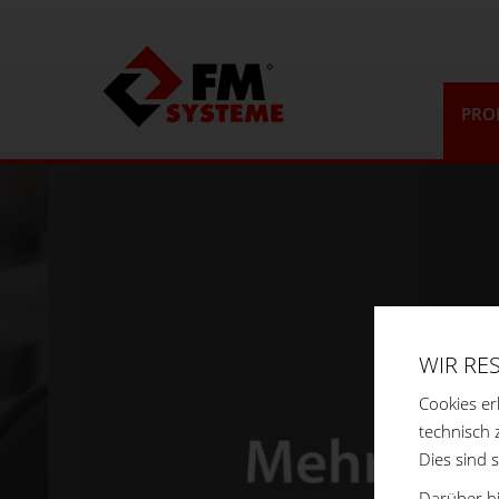
PRO
WIR RE
Cookies er
technisch 
Dies sind 
Darüber hi