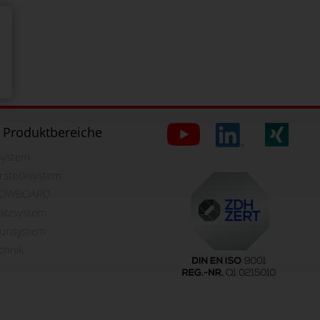
 Produktbereiche
lsystem
rstecksystem
OWBOARD
latzsystem
aunsystem
chnik