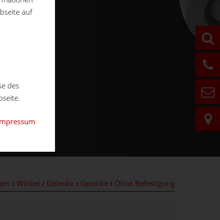
bseite auf
se des
seite.
Impressum
tem
Winkel / Gelenke
Gelenke
Ohne Befestigung