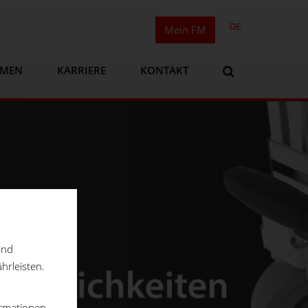
DE
Mein FM
HMEN
KARRIERE
KONTAKT
ind
hrleisten.
ormationen