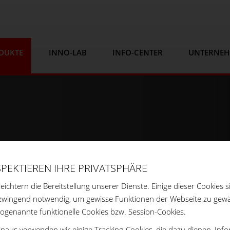
DUKTE
INNO-LAB
INFO-CENTER
UNTERNE
SPEKTIEREN IHRE PRIVATSPHÄRE
leichtern die Bereitstellung unserer Dienste. Einige dieser Cookies s
zwingend notwendig, um gewisse Funktionen der Webseite zu gewä
sogenannte funktionelle Cookies bzw. Session-Cookies.
naus verwenden wir einige Tracking-Cookies, die dazu dienen, Inf