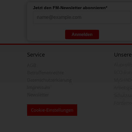
Jetzt den FM-Newsletter abonnieren*
Anmelden
Service
Unsere
Aluprofi
AGB
ECO-Roh
Betroffenenrechte
Datenschutzerklärung
MySHAD
Impressum
Arbeitsp
Newsletter
Schutzz
Förderte
Cookie-Einstellungen