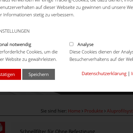
enutzerverhalten auf dieser Webseite zu gewinnen und unsere We
er Informationen stetig zu verbessern.
INSTELLUNGEN
onal notwendig
Analyse
rforderliche Cookies, um die
Diese Cookies dienen der Analy
er Website zu gewährleisten.
Besucherverhaltens auf der Web
Datenschutzerklärung
|
stätigen
Speichern
Sie sind hier:
Home
Produkte
Aluprofilsys
Schnellfilter für Ohne Befestigung