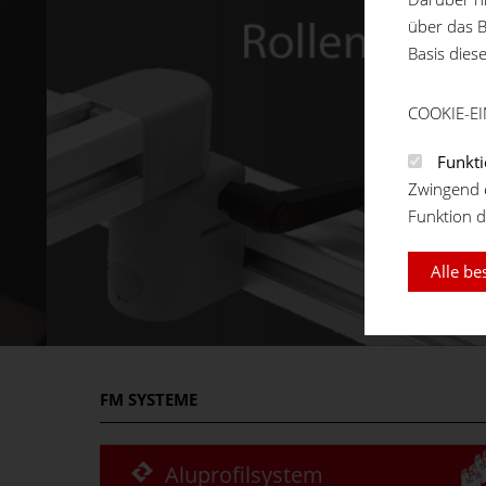
über das B
Basis dies
COOKIE-E
Funkti
Zwingend e
Funktion d
Alle be
FM
SYSTEME
Aluprofilsystem