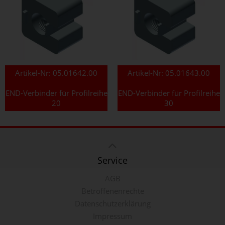
Artikel-Nr:
05.01642.00
Artikel-Nr:
05.01643.00
END-Verbinder für Profilreihe
END-Verbinder für Profilreihe
20
30
Service
AGB
Betroffenenrechte
Datenschutzerklärung
Impressum