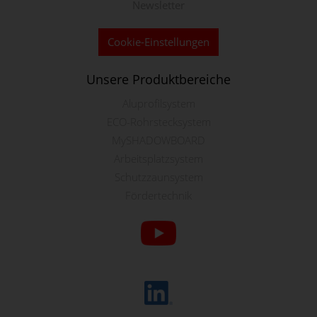
Newsletter
Cookie-Einstellungen
Unsere Produktbereiche
Aluprofilsystem
ECO-Rohrstecksystem
MySHADOWBOARD
Arbeitsplatzsystem
Schutzzaunsystem
Fördertechnik