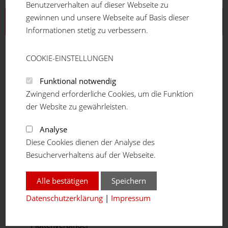
Benutzerverhalten auf dieser Webseite zu
gewinnen und unsere Webseite auf Basis dieser
Aluprofilsystem
Informationen stetig zu verbessern.
Profilreihe 16
Profilreihe 20
COOKIE-EINSTELLUNGEN
Profilreihe 30
Funktional notwendig
Profilreihe 40
Zwingend erforderliche Cookies, um die Funktion
Profilreihe 45
der Website zu gewährleisten.
Profilreihe 50
Teleskopprofil
Analyse
Winkelprofil
Diese Cookies dienen der Analyse des
Verbindungselemente
Besucherverhaltens auf der Webseite.
Grundverbinder
Automatik Grundverbinder
Alle bestätigen
Speichern
Hülsenverbinder
Datenschutzerklärung
|
Impressum
Stoßverbinder (HVS)
Bolzenverbinder
Plattenverbinder