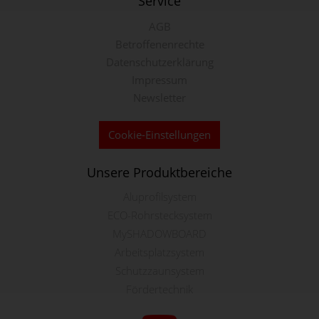
Service
AGB
Betroffenenrechte
Datenschutzerklärung
Impressum
Newsletter
Cookie-Einstellungen
Unsere Produktbereiche
Aluprofilsystem
ECO-Rohrstecksystem
MySHADOWBOARD
Arbeitsplatzsystem
Schutzzaunsystem
Fördertechnik