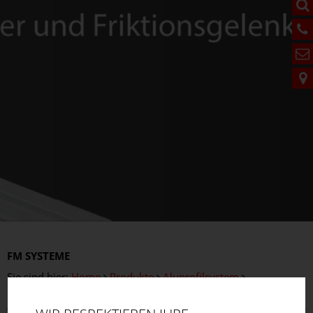
FM
SYSTEME
Sie sind hier:
Home
Produkte
Aluprofilsystem
Bodenelemente
Gewindefüße