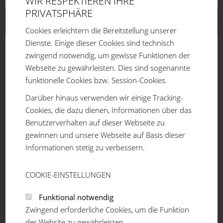
WIR RESPEKTIEREN IHRE
PRIVATSPHÄRE
Aluprofilsystem
Cookies erleichtern die Bereitstellung unserer
Dienste. Einige dieser Cookies sind technisch
Profilreihe 16
zwingend notwendig, um gewisse Funktionen der
Profilreihe 20
Webseite zu gewährleisten. Dies sind sogenannte
Profilreihe 30
funktionelle Cookies bzw. Session-Cookies.
Profilreihe 40
Profilreihe 45
Darüber hinaus verwenden wir einige Tracking-
Profilreihe 50
Cookies, die dazu dienen, Informationen über das
Teleskopprofil
Benutzerverhalten auf dieser Webseite zu
Winkelprofil
gewinnen und unsere Webseite auf Basis dieser
Verbindungselemente
Informationen stetig zu verbessern.
Winkel / Gelenke
Bodenelemente
COOKIE-EINSTELLUNGEN
Gewindefüße
Anbauteil
Funktional notwendig
Höhenversteller
Zwingend erforderliche Cookies, um die Funktion
Transport- und Fußplatten
der Website zu gewährleisten.