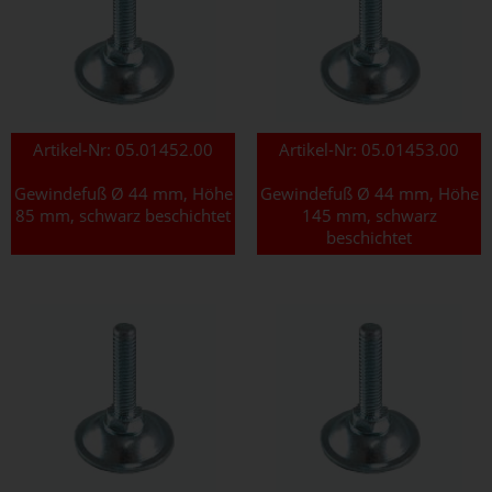
Artikel-Nr:
05.01452.00
Artikel-Nr:
05.01453.00
Gewindefuß Ø 44 mm, Höhe
Gewindefuß Ø 44 mm, Höhe
85 mm, schwarz beschichtet
145 mm, schwarz
beschichtet