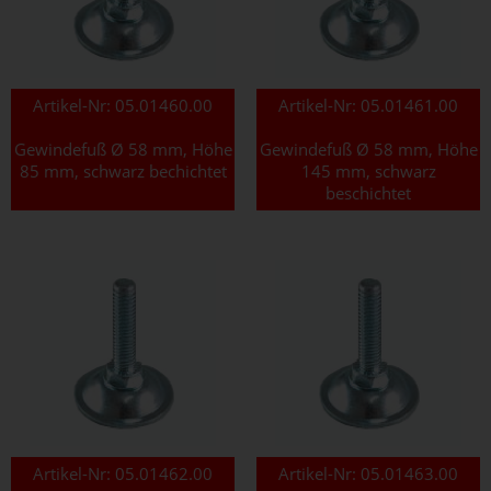
Artikel-Nr:
05.01460.00
Artikel-Nr:
05.01461.00
Gewindefuß Ø 58 mm, Höhe
Gewindefuß Ø 58 mm, Höhe
85 mm, schwarz bechichtet
145 mm, schwarz
beschichtet
Artikel-Nr:
05.01462.00
Artikel-Nr:
05.01463.00