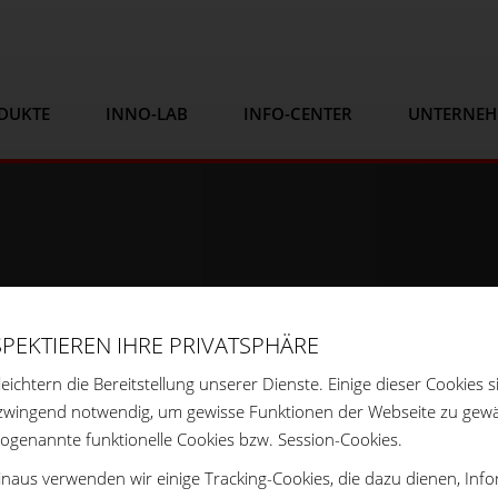
DUKTE
INNO-LAB
INFO-CENTER
UNTERNE
SPEKTIEREN IHRE PRIVATSPHÄRE
leichtern die Bereitstellung unserer Dienste. Einige dieser Cookies s
zwingend notwendig, um gewisse Funktionen der Webseite zu gewä
sogenannte funktionelle Cookies bzw. Session-Cookies.
naus verwenden wir einige Tracking-Cookies, die dazu dienen, Inf