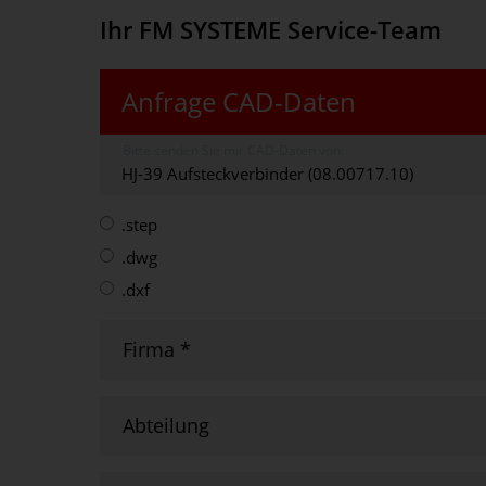
Ihr FM SYSTEME Service-Team
Anfrage CAD-Daten
Bitte senden Sie mir CAD-Daten von:
.step
.dwg
.dxf
Firma
*
Abteilung