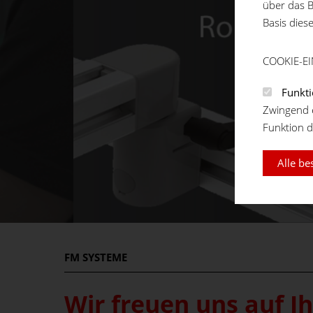
über das B
Basis dies
COOKIE-E
Funkti
Zwingend e
Funktion d
Alle be
FM
SYSTEME
Wir freuen uns auf I