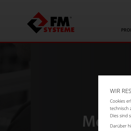
PRO
WIR RE
Cookies er
technisch 
Dies sind 
Darüber hi