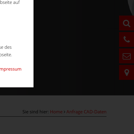
bseite auf
se des
seite.
Impressum
Sie sind hier:
Home
Anfrage CAD-Daten