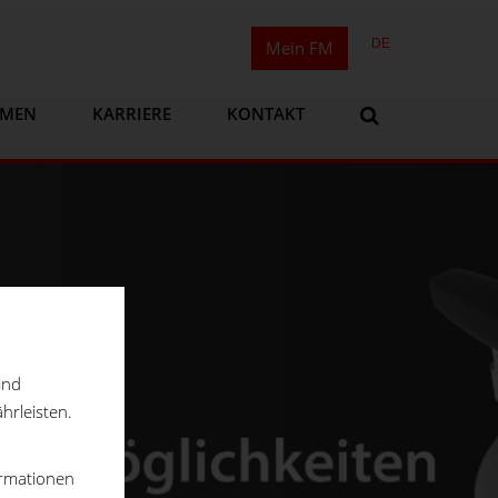
DE
Mein FM
HMEN
KARRIERE
KONTAKT
ind
hrleisten.
ormationen