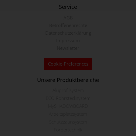
Service
AGB
Betroffenenrechte
Datenschutzerklärung
Impressum
Newsletter
Cookie-Preferences
Unsere Produktbereiche
Aluprofilsystem
ECO-Rohrstecksystem
MySHADOWBOARD
Arbeitsplatzsystem
Schutzzaunsystem
Fördertechnik