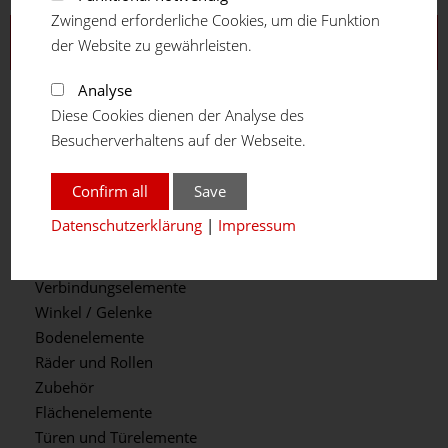
Zwingend erforderliche Cookies, um die Funktion
Aluprofilsystem
der Website zu gewährleisten.
Profilreihe 16
Analyse
Profilreihe 20
Diese Cookies dienen der Analyse des
Profilreihe 30
Besucherverhaltens auf der Webseite.
Profilreihe 40
Profilreihe 45
Confirm all
Save
Profilreihe 50
Datenschutzerklärung
|
Impressum
Teleskopprofil
Winkelprofil
Verbindungselemente
Winkel / Gelenke
Bodenelemente
Räder und Rollen
Zubehör
Flächenelemente
Türen und Türelemente