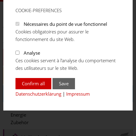
COOKIE-PREFERENCES
FM
SYSTEME
Nécessaires du point de vue fonctionnel
Vous êtes ici:
Accueil
Produits
Système gestion de postes
Cookies obligatoires pour assurer le
de travail
fonctionnement du site Web.
Analyse
Systèmes de profilé d'aluminium
Ces cookies servent à l’analyse du comportement
des utilisateurs sur le site Web.
Système de tubes enfichables ECO
Confirm all
Save
Système gestion de postes de travail
Datenschutzerklärung
|
Impressum
Höhenverstellungen
Energie
Zubehör