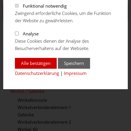
Funktional notwendig
Aluprofilsystem
Zwingend erforderliche Cookies, um die Funktion
der Website zu gewährleisten.
Profilreihe 16
Profilreihe 20
Analyse
Profilreihe 30
Diese Cookies dienen der Analyse des
Profilreihe 40
Besucherverhaltens auf der Webseite.
Profilreihe 45
Profilreihe 50
Alle bestätigen
Speichern
Teleskopprofil
Datenschutzerklärung
|
Impressum
Winkelprofil
Verbindungselemente
Winkel / Gelenke
Winkelkonsole
Winkelverbinderelement-1
Gelenke
Winkelverbinderelement-2
Winkel 40