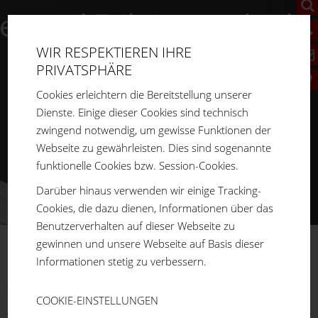
WIR RESPEKTIEREN IHRE
PRIVATSPHÄRE
Cookies erleichtern die Bereitstellung unserer
Dienste. Einige dieser Cookies sind technisch
zwingend notwendig, um gewisse Funktionen der
Webseite zu gewährleisten. Dies sind sogenannte
funktionelle Cookies bzw. Session-Cookies.
Darüber hinaus verwenden wir einige Tracking-
Cookies, die dazu dienen, Informationen über das
Benutzerverhalten auf dieser Webseite zu
gewinnen und unsere Webseite auf Basis dieser
FM
SYSTEME
Informationen stetig zu verbessern.
Sie sind hier:
Home
Produkte
Aluprofilsystem
Winkel /
Gelenke
Winkel 45
Ohne Befestigung
COOKIE-EINSTELLUNGEN