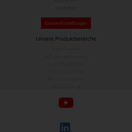
Impressum
Newsletter
Cookie-Einstellungen
Unsere Produktbereiche
Aluprofilsystem
ECO-Rohrstecksystem
MySHADOWBOARD
Arbeitsplatzsystem
Schutzzaunsystem
Fördertechnik