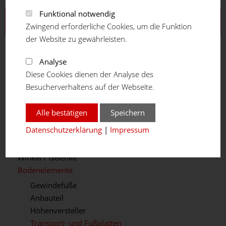
Funktional notwendig
Aluprofilsystem
Zwingend erforderliche Cookies, um die Funktion
der Website zu gewährleisten.
Profilreihe 16
Profilreihe 20
Analyse
Profilreihe 30
Diese Cookies dienen der Analyse des
Profilreihe 40
Besucherverhaltens auf der Webseite.
Profilreihe 45
Profilreihe 50
Alle bestätigen
Speichern
Teleskopprofil
Datenschutzerklärung
|
Impressum
Winkelprofil
Verbindungselemente
Winkel / Gelenke
Bodenelemente
Gewindefüße
Anbauteil
Höhenversteller
Transport- und Fußplatten