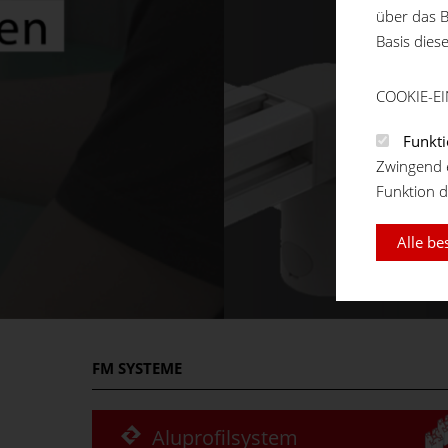
über das B
Basis dies
COOKIE-E
Funkti
Zwingend e
Funktion d
Alle be
FM
SYSTEME
Aluprofilsystem