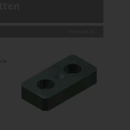
tten
05.01846.00
8x16