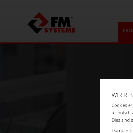
PRO
WIR RE
Cookies er
technisch 
Dies sind 
Darüber hi