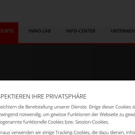
DUKTE
INNO-LAB
INFO-CENTER
UNTERNE
SPEKTIEREN IHRE PRIVATSPHÄRE
leichtern die Bereitstellung unserer Dienste. Einige dieser Cookies s
zwingend notwendig, um gewisse Funktionen der Webseite zu gewä
sogenannte funktionelle Cookies bzw. Session-Cookies.
naus verwenden wir einige Tracking-Cookies, die dazu dienen, Inf