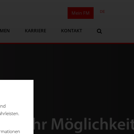
DE
Mein FM
HMEN
KARRIERE
KONTAKT
ind
hrleisten.
ormationen