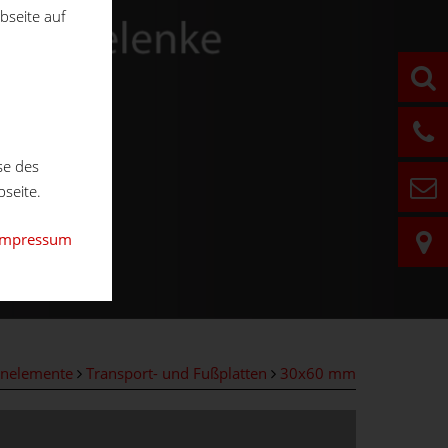
bseite auf
se des
seite.
Impressum
nelemente
Transport- und Fußplatten
30x60 mm