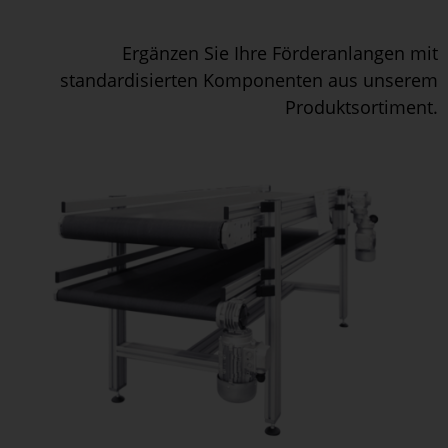
Ergänzen Sie Ihre Förderanlangen mit
standardisierten Komponenten aus unserem
Produktsortiment.
S
d
K
m
a
B
d