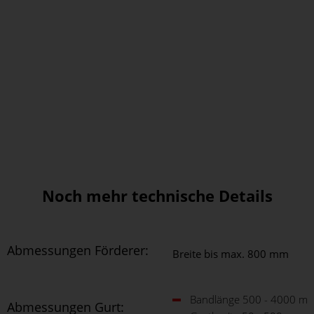
M
P
f
G
S
s
Noch mehr technische Details
Abmessungen Förderer:
Breite bis max. 800 mm
Bandlänge 500 - 4000 m
Abmessungen Gurt: