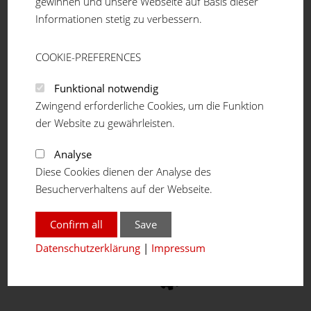
gewinnen und unsere Webseite auf Basis dieser
Informationen stetig zu verbessern.
COOKIE-PREFERENCES
Funktional notwendig
Whitepaper herunterladen
Zwingend erforderliche Cookies, um die Funktion
der Website zu gewährleisten.
Analyse
Diese Cookies dienen der Analyse des
Ein System - viele Lösungen
Besucherverhaltens auf der Webseite.
Confirm all
Save
Datenschutzerklärung
|
Impressum